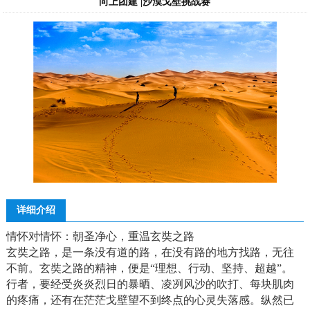
向上团建 |沙漠戈壁挑战赛
详细介绍
情怀对情怀：朝圣净心，重温玄奘之路
玄奘之路，是一条没有道的路，在没有路的地方找路，无往
不前。玄奘之路的精神，便是“理想、行动、坚持、超越”。
行者，要经受炎炎烈日的暴晒、凌冽风沙的吹打、每块肌肉
的疼痛，还有在茫茫戈壁望不到终点的心灵失落感。纵然已