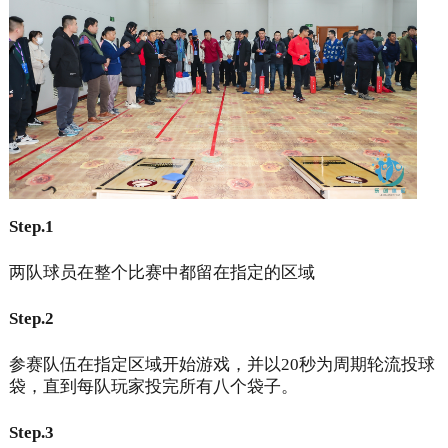
Step.1
两队球员在整个比赛中都留在指定的区域
Step.2
参赛队伍在指定区域开始游戏，并以20秒为周期轮流投球
袋，直到每队玩家投完所有八个袋子。
Step.3