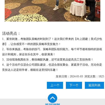
活动亮点：
1、紧张刺激，考验团队策略的时刻到了！这次我们带来的【向上团建｜美式沙包
赛】，让你感受不一样的团队策略和竞技魅力！
2、等你来挑战，考验你的技巧、策略和团队组织能力。每个环节都有独特的游戏
设计和规则，保证你乐在其中，收获满满！
3、活动现场氛围欢乐，教练幽默风趣，还可设置奖品提高员工竞技热情！
4、这个活动不仅适合公司团队建设，也适合朋友聚会、家庭亲子活动。无论你是
竞技达人还是初学者，都能在这里找到乐趣！
发表日期：2024-01-03 浏览次数：1825
上一个
下一个
返回列表