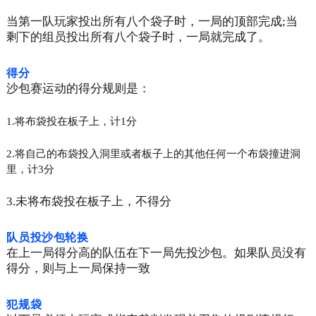
当第一队玩家投出所有八个袋子时，一局的顶部完成;当
剩下的组员投出所有八个袋子时，一局就完成了。
得分
沙包赛运动的得分规则是：
1.将布袋投在板子上，计1分
2.将自己的布袋投入洞里或者板子上的其他任何一个布袋撞进洞
里，计3分
3.未将布袋投在板子上，不得分
队员投沙包轮换
在上一局得分高的队伍在下一局先投沙包。如果队员没有
得分，则与上一局保持一致
犯规袋