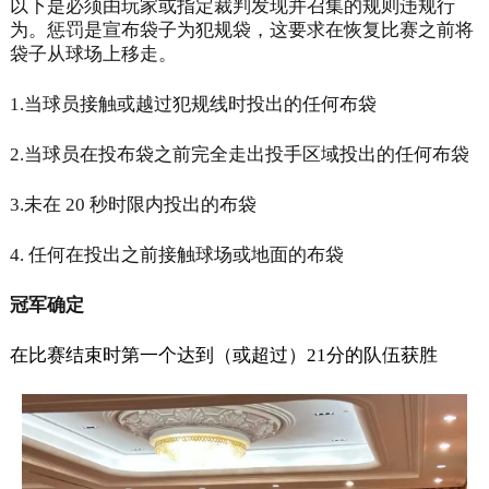
以下是必须由玩家或指定裁判发现并召集的规则违规行
为。惩罚是宣布袋子为犯规袋，这要求在恢复比赛之前将
袋子从球场上移走。
1.当球员接触或越过犯规线时投出的任何布袋
2.当球员在投布袋之前完全走出投手区域投出的任何布袋
3.未在 20 秒时限内投出的布袋
4.
任何在投出之前接触球场或地面的布袋
冠军确定
在比赛结束时第一个达到（或超过）21分的队伍获胜