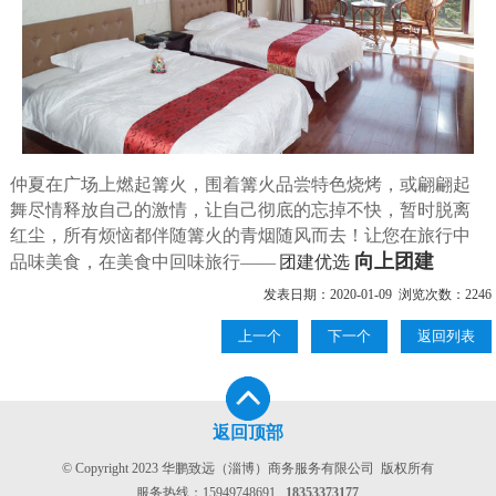
仲夏在广场上燃起篝火，围着篝火品尝特色烧烤，或翩翩起
舞尽情释放自己的激情，让自己彻底的忘掉不快，暂时脱离
红尘，所有烦恼都伴随篝火的青烟随风而去！让您在旅行中
向上团建
品味美食，在美食中回味旅行——
团建优选
发表日期：2020-01-09 浏览次数：2246
上一个
下一个
返回列表
返回顶部
© Copyright 2023 华鹏致远（淄博）商务服务有限公司 版权所有
服务热线：
15949748691
18353373177