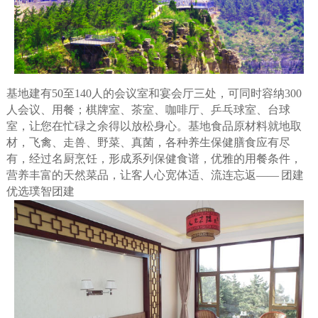
基地建有50至140人的会议室和宴会厅三处，可同时容纳300
人会议、用餐；棋牌室、茶室、咖啡厅、乒乓球室、台球
室，让您在忙碌之余得以放松身心。基地食品原材料就地取
材，飞禽、走兽、野菜、真菌，各种养生保健膳食应有尽
有，经过名厨烹饪，形成系列保健食谱，优雅的用餐条件，
营养丰富的天然菜品，让客人心宽体适、流连忘返——
团建
优选璞智团建