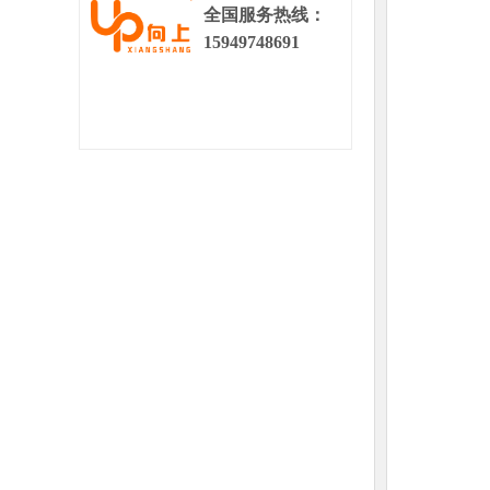
全国服务热线：
15949748691