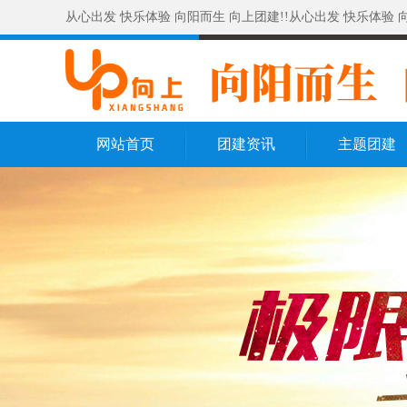
从心出发 快乐体验 向阳而生 向上团建!!从心出发 快乐体验 向
网站首页
团建资讯
主题团建