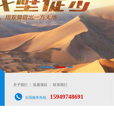
关于我们
丨
拓展项目
丨
联系我们
15949748691
全国服务热线：