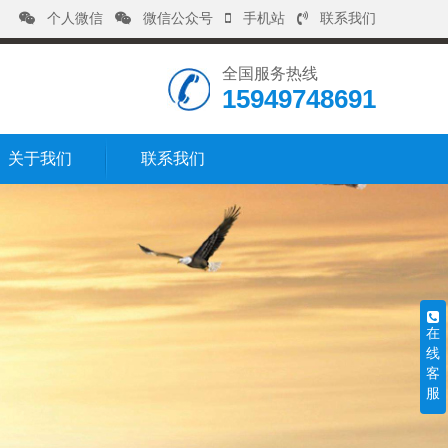
个人微信
微信公众号
手机站
联系我们
全国服务热线
15949748691
关于我们
联系我们
在
线
客
服