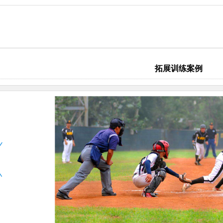
拓展训练案例