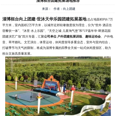
淄博桓台团建拓展场地推荐
来源： 作者：向上团建
淄博桓台向上团建·世沐天华乐园团建拓展基地
总占地面积约6.7万
平方米，室内面积2万平方米，以城市近郊轻奢微度假为理念，分为“世外·酒店住
宿餐饮一体”、“沐里·水上乐园”、“天空之城·儿童淘气堡”和“UP嘉年华·啤酒花园
团建演艺广场”四大专题，汇聚
公司单位
户外团建拓展训练
、
趣味运动会
、户外电
音、草坪婚礼、文艺演出，体育运动，休闲度假等多重业态，室外与室内结合，
打破季节与天气的限制，将成为淄博专属的四季全天候一站式休闲度假区，助力
桓台文旅高质量发展。