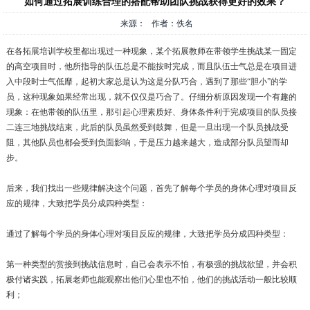
如何通过拓展训练合理的搭配帮助团队挑战获得更好的效果？
来源： 作者：佚名
在各拓展培训学校里都出现过一种现象，某个拓展教师在带领学生挑战某一固定
的高空项目时，他所指导的队伍总是不能按时完成，而且队伍士气总是在项目进
入中段时士气低靡，起初大家总是认为这是分队巧合，遇到了那些“胆小”的学
员，这种现象如果经常出现，就不仅仅是巧合了。仔细分析原因发现一个有趣的
现象：在他带领的队伍里，那引起心理素质好、身体条件利于完成项目的队员接
二连三地挑战结束，此后的队员虽然受到鼓舞，但是一旦出现一个队员挑战受
阻，其他队员也都会受到负面影响，于是压力越来越大，造成部分队员望而却
步。
后来，我们找出一些规律解决这个问题，首先了解每个学员的身体心理对项目反
应的规律，大致把学员分成四种类型：
通过了解每个学员的身体心理对项目反应的规律，大致把学员分成四种类型：
第一种类型的赏接到挑战信息时，自己会表示不怕，有极强的挑战欲望，并会积
极付诸实践，拓展老师也能观察出他们心里也不怕，他们的挑战活动一般比较顺
利；