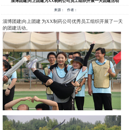
淄博团建|向上团建为XX制药公司员工组织开展一天团建活动
来源： 作者：
淄博团建|向上团建
为XX制药公司优秀员工组织开展了一天
的团建活动。