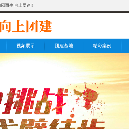
阳而生 向上团建!!
视频展示
团建基地
精彩案例