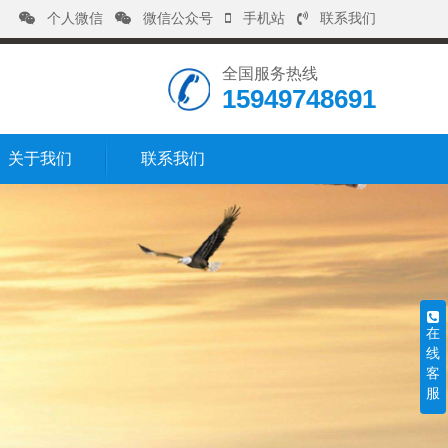
个人微信
微信公众号
手机站
联系我们
全国服务热线
15949748691
关于我们
联系我们
在
线
客
服