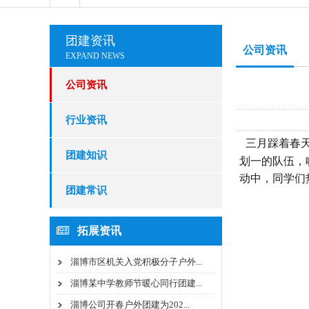
团建资讯
公司资讯
EXPAND NEWS
公司资讯
行业资讯
三月踩着春天
团建知识
划一的队伍，
动中，同学们
团建常识
拓展资讯
淄博市区机关入党积极分子户外...
淄博某中学教师节暖心同行团建...
淄博公司开春户外团建为202...