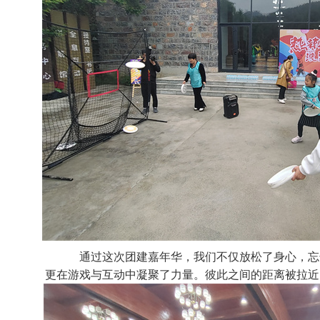
通过这次团建嘉年华，我们不仅放松了身心，忘
更在游戏与互动中凝聚了力量。彼此之间的距离被拉近