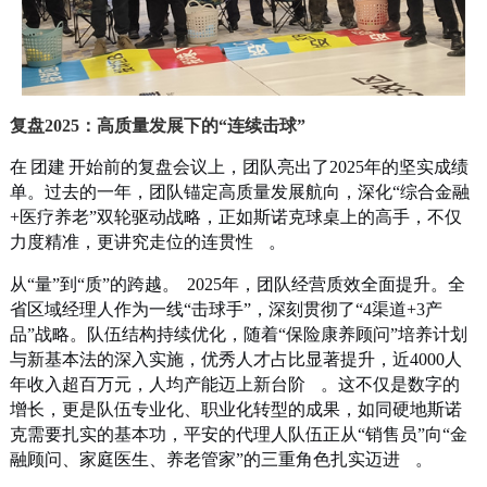
复盘2025：高质量发展下的“连续击球”
在
团建
开始前的复盘会议上，团队亮出了2025年的坚实成绩
单。过去的一年，团队锚定高质量发展航向，深化“综合金融
+医疗养老”双轮驱动战略，正如斯诺克球桌上的高手，不仅
力度精准，更讲究走位的连贯性
。
从“量”到“质”的跨越。
2025年，团队经营质效全面提升。全
省区域经理人作为一线“击球手”，深刻贯彻了“4渠道+3产
品”战略。队伍结构持续优化，随着“保险康养顾问”培养计划
与新基本法的深入实施，优秀人才占比显著提升，近4000人
年收入超百万元，人均产能迈上新台阶
。这不仅是数字的
增长，更是队伍专业化、职业化转型的成果，如同硬地斯诺
克需要扎实的基本功，平安的代理人队伍正从“销售员”向“金
融顾问、家庭医生、养老管家”的三重角色扎实迈进
。