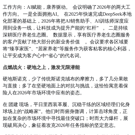
工作方向：AI赋能，康养驱动。
会议明确了2026年的两大工
作方向。
一是全面拥抱AI。
在2025年快速完成DeepSeek本地
化部署的基础上，2026年将把AI销售助手、AI训练师深度应
用到业务一线，让科技成为提升产能的“杠杆”
。
二是持续
深耕医疗养老生态圈。
数据显示，享有医疗养老生态圈服务
的客户贡献了绝大部分的新业务价值
。会议要求各区域要
将“臻享家医”、“居家养老”等服务作为获客粘客的核心利器，
让平安成为客户心中“省心”的代名词。
点燃战火：硬地之上，激发无限潜能
硬地斯诺克，少了传统斯诺克绒布的摩擦力，多了几分果敢
与直接；多了在坚硬地面上的对抗与挑战，这恰恰寓意着保
险人在2026年市场环境中应有的姿态。
在
团建
现场，平日里西装革履、沉稳干练的区域经理们化身
球场上的“战略家”。他们时而俯身微调，计算击球角度，正
如在复杂的市场环境中寻找最佳突破口；时而大力爆杆，展
现破局决心，象征着攻克2026年任务指标的坚定意志。