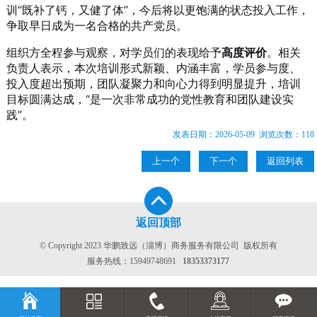
训“既补了钙，又健了体”，今后将以更饱满的状态投入工作，
争取早日成为一名合格的共产党员。
组织方全程参与观察，对学员们的表现给予
高度评价
。相关
负责人表示，本次培训形式新颖、内涵丰富，学员参与度、
投入度超出预期，团队凝聚力和向心力得到明显提升，培训
目标圆满达成，“是一次非常成功的党性教育和团队建设实
践”。
发表日期：2026-05-09 浏览次数：118
上一个
下一个
返回列表
返回顶部
© Copyright 2023 华鹏致远（淄博）商务服务有限公司 版权所有
服务热线：
15949748691
18353373177