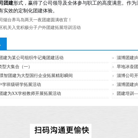
司团建
形式，赢得了公司领导及全体参与职工的高度满意。作为
有实效的定制化团建体验。
司烟台养马岛两天一夜团建圆满收官！
区机关入党积极分子户外团建拓展培训活动
息
上团建为某公司组织牛记庵团建活动
淄博团建|
类型大集合（一）
旱地冰壶
岛璞智团建为大型国行企业拓展精彩瞬间
淄博公司开
中学班级研学拓展活动
淄博团建|
上团建为XX学校教师开展拓展活动
团建培训