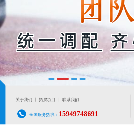
关于我们
丨
拓展项目
丨
联系我们
15949748691
全国服务热线：