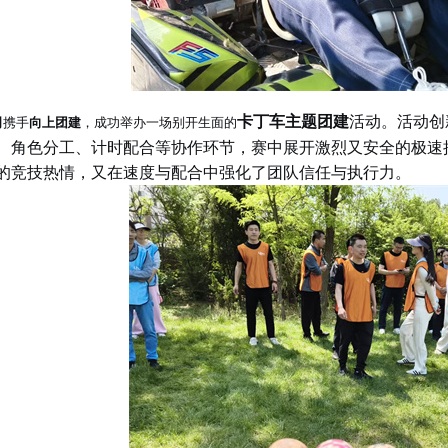
卡丁车主题团建
活动。活动创
司
携手
向上团建
，成功举办一场别开生面的
、角色分工、计时配合等协作环节，赛中展开激烈又安全的极速
的竞技热情，又在速度与配合中强化了团队信任与执行力。