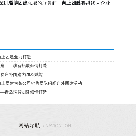
深耕
淄博团建
领域的服务商，
向上团建
将继续为企业
向上团建全力打造
团建——璞智拓展倾情打造
春户外团建为2025赋能
向上团建为某公司销售团队组织户外团建活动
——青岛璞智团建倾情打造
网站导航
/ NAVIGATION