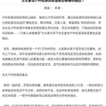
女生参加户外拓展训练需要必备哪些物品？
来源： 作者：
户外拓展训练利用崇山峻岭、翰海大川等自然环境，通过由拓展培训机构精心设
计的拓展活动达到“磨练意志、陶冶情操、完善人格、熔炼团队”的培训目的。而
女生在户外拓展中准备的东西就要比男生的多，而且还很繁琐。下面由深圳拓展
培训机构——“兰格人体验教育”为大家分享下女生参加户外拓展训练需要的必备
物品。
首先，根据你的身材选一个45-55升的背包，大多数女孩子选背包只在颜色、款
式上下功夫，却不知选择背包最大的学问在于背负系统是否合适你的身材，好的
包能够任意调节肩膀上的重量分配，能把大部分重量转移到胯部和臀部，那样你
的肩膀会轻松很多，活动起来也更灵活。是可以根据体力以及环境随时调整的。
女生户外拓展必备品
值得一提的是，享受自然情趣，难免要在各种恶劣的道路上行进，一双好的登山
或者徒步鞋是必不可少的，虽然价格不低，但这种投资很值得，按大多数女孩子
的活动强度，一双中轻量级的登山鞋就足够应付所有的场合。
此外，贴身的东西建议不要借别人的，因为睡袋在野营中除了保暖，某些情况下