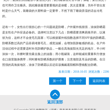
也可用作卫生睡具。因此睡袋最需要重视的是保暖，其次是重量，另外不管出发
时是什么天气，装睡袋的大塑料袋一定要带，不然下雨了睡袋弄湿的话会冷死
的。
还有一个，女性出行很担心的一个问题就是防晒，户外紫外线很强，涂抹防晒霜
是女性在户外应该必备的。选择时注意以下几点：防晒霜要清爽易推开的，以液
状为佳，这样才不会使毛孔阻塞；可以根据紫外线指数选择不同SPF值的防晒霜。
防晒系数过高的产品容易堵塞毛孔，感觉油腻，会增加肌肤敏感的机会。在户外
活动过程中还需要适时补充防晒护肤品，一般在高海拔阳光充足的地方，半小时
涂抹一次，补擦时要先吸去脸上的油脂；用小瓶罐装，这样能减轻重量和方便放
在口袋里随身携带；同时擦有防晒系数的护唇膏；注意颈部及耳朵的防晒。在日
照强的高海拔地区，涂抹了防晒霜以后还应该佩戴遮阳帽和墨镜配合防晒。
发表日期：2018-10-05 浏览次数：2206
第一个
下一个
返回列表
返回顶部