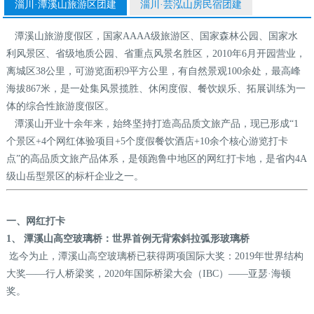
淄川·潭溪山旅游区团建
淄川·芸泓山房民宿团建
潭溪山旅游度假区，国家AAAA级旅游区、国家森林公园、国家水
利风景区、省级地质公园、省重点风景名胜区，2010年6月开园营业，
离城区38公里，可游览面积9平方公里，有自然景观100余处，最高峰
海拔867米，是一处集风景揽胜、休闲度假、餐饮娱乐、拓展训练为一
体的综合性旅游度假区。
潭溪山开业十余年来，始终坚持打造高品质文旅产品，现已形成“1
个景区+4个网红体验项目+5个度假餐饮酒店+10余个核心游览打卡
点”的高品质文旅产品体系，是领跑鲁中地区的网红打卡地，是省内4A
级山岳型景区的标杆企业之一。
一、网红打卡
1、
潭溪山高空玻璃桥：世界首例无背索斜拉弧形玻璃桥
迄今为止，潭溪山高空玻璃桥已获得两项国际大奖：2019年世界结构
大奖——行人桥梁奖，2020年国际桥梁大会（IBC）——亚瑟·海顿
奖。