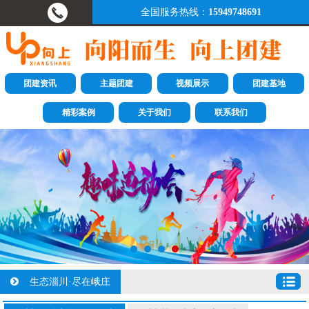
全国服务热线：
15949748691
团建资讯
主题团建
视频展示
团建基地
精彩案例
关于我们
联系我们
生态淄川·尽在峨庄