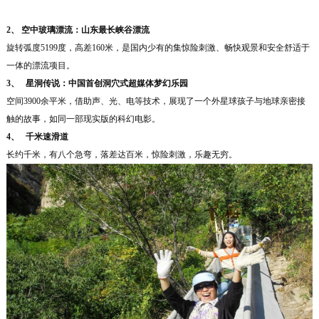
2、
空中玻璃漂流：山东最长峡谷漂流
旋转弧度5199度，高差160米，是国内少有的集惊险刺激、畅快观景和安全舒适于
一体的漂流项目。
3、
星洞传说：中国首创洞穴式超媒体梦幻乐园
空间3900余平米，借助声、光、电等技术，展现了一个外星球孩子与地球亲密接
触的故事，如同一部现实版的科幻电影。
4、
千米速滑道
长约千米，有八个急弯，落差达百米，惊险刺激，乐趣无穷。