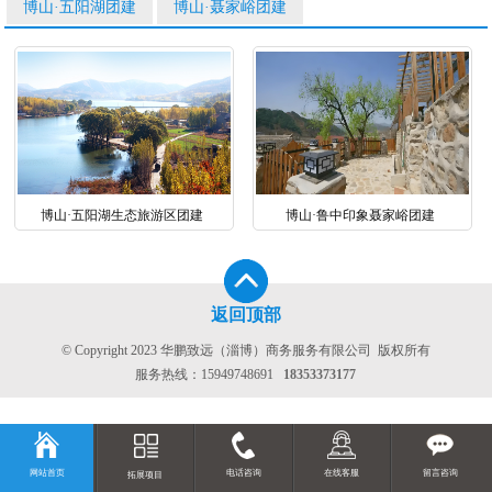
博山·五阳湖团建
博山·聂家峪团建
博山·五阳湖生态旅游区团建
博山·鲁中印象聂家峪团建
返回顶部
© Copyright 2023 华鹏致远（淄博）商务服务有限公司 版权所有
服务热线：
15949748691
18353373177
网站首页
电话咨询
在线客服
留言咨询
拓展项目