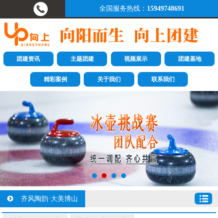
全国服务热线：
15949748691
团建资讯
主题团建
视频展示
团建基地
精彩案例
关于我们
联系我们
齐风陶韵·大美博山