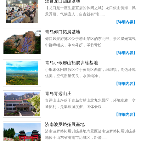
烟台龙口团建基地
【龙口是一座生态宜居的休闲之城】龙口依山傍海、风
景秀丽、气候宜人，自古就有“南......
【详细内容】
青岛仰口拓展基地
仰口风景游览区位于崂山景区的东北部。景区岚光霭气
中群峰峭拔，争奇斗妍，翠竹青松......
【详细内容】
青岛小琅琊山拓展训练基地
小琅琊休闲度假区位于黄岛区西南，琅琊镇，周边环境
优美，空气质量优良，水源纯净，......
【详细内容】
青岛青远山庄
青远山庄座落于青岛市崂山北九水景区，环境幽雅，交
通便利，是集旅游度假、团体会议......
【详细内容】
济南波罗峪拓展基地
济南波罗峪拓展训练基地内景区济南波罗峪拓展训练基
地位于山东省济南市历城区，距济......