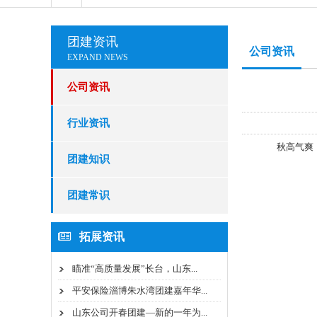
团建资讯
公司资讯
EXPAND NEWS
公司资讯
行业资讯
秋高气爽
团建知识
团建常识
拓展资讯
瞄准“高质量发展”长台，山东...
平安保险淄博朱水湾团建嘉年华...
山东公司开春团建—新的一年为...