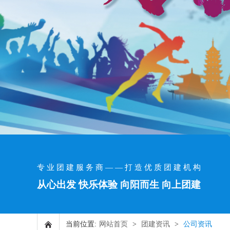
专业团建服务商——打造优质团建机构
从心出发 快乐体验 向阳而生 向上团建
当前位置:
网站首页
>
团建资讯
>
公司资讯