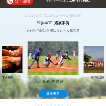
15949748691
全国服务热线：
CLASSIC CASES PROGRAM
经验丰富·
拓展案例
针对性的解决您团队存在的实际问题
军事训练
拓展训
拓展训练客户案例
查看更多