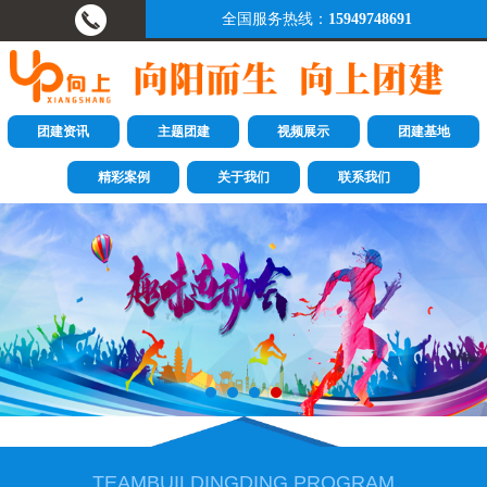
全国服务热线：
15949748691
团建资讯
主题团建
视频展示
团建基地
精彩案例
关于我们
联系我们
TEAMBUILDINGDING PROGRAM